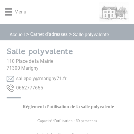
Lien
Lien
Lien
Lien
Panneau de gestion des cookies
d'accès
d'accès
d'accès
d'accès
Menu
rapide
rapide
rapide
rapide
au
au
à
au
menu
contenu
la
pied
Carnet d'adresses
Accueil
Salle polyvalente
principal
recherche
de
page
Salle polyvalente
110 Place de la Mairie
71300
Marigny
rf.17yngiram@ylopellas
5567772660
Règlement d’utilisation de la salle polyvalente
Capacité d’utilisation : 60 personnes