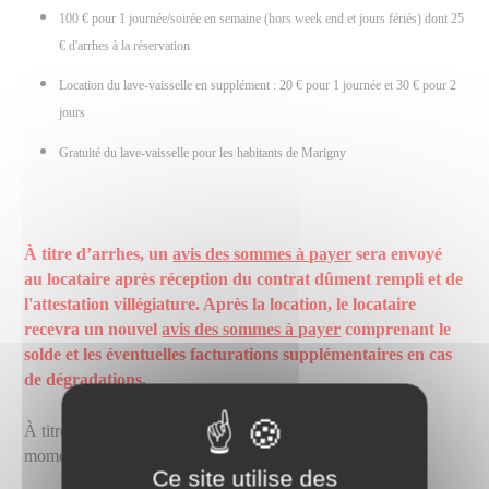
100 € pour 1 journée/soirée en semaine (hors week end et jours fériés) dont 25
€ d'arrhes à la réservation
Location du lave-vaisselle en supplément : 20 € pour 1 journée et 30 € pour 2
jours
Gratuité du lave-vaisselle pour les habitants de Marigny
À titre d’arrhes, un
avis des sommes à payer
sera envoyé
au locataire après réception du contrat dûment rempli et de
l'attestation villégiature. Après la location, le locataire
recevra un nouvel
avis des sommes à payer
comprenant le
solde et les éventuelles facturations supplémentaires en cas
de dégradations.
À titre de caution, un chèque de 200 € devra être versé au
moment de la remise des clefs.
Ce site utilise des