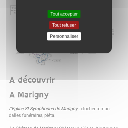
Tout accepter
Tout refuser
Personnaliser
A découvrir
A Marigny
L’Eglise St Symphorien de Marigny :
clocher roman,
dalles funéraires, piéta.