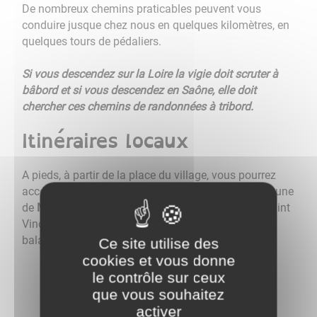
De nombreux chemins praticables peuvent vous
conduire jusque chez nous en quelques kilomètres, en
quelques tours de pédaliers.
Si vous descendez sur la Loire la vigie doit scruter à
bâbord et si vous descendez en Saône, elle doit
chercher ces chemins de randonnées à tribord.
Itinéraires locaux
A pieds, à partir de la place du village, vous pourrez
accéder aux itinéraires de randonnées sur la commune
de
Marigny
et les 13 communes autour du Mont Saint
Vincent (soit plus d'une centaine de kilomètres de
balades).
Ce site utilise des
cookies et vous donne
le contrôle sur ceux
que vous souhaitez
activer