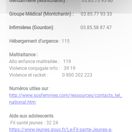
Gendarmerie (Montchanin)
: 03.85.73 95 60
Groupe Médical (Montchanin) :
03.85.77 93 33
Infirmières (Gourdon)
03.85.58 87 47
Hébergement d’urgence
: 115
Maltraitance :
Allo enfance maltraitée : 119
Violence conjugale info : 39 19
Violence et racket : 0 800 202 223
Numéros utiles sur
:
http://www.sosfemmes.com/ressources/contacts_tel_
national.htm
Aide aux adolescents
Fil santé jeunes : 32 24
https://www.jeunes.gouv.fr/Le-Fil-sante-Jeunes-a-