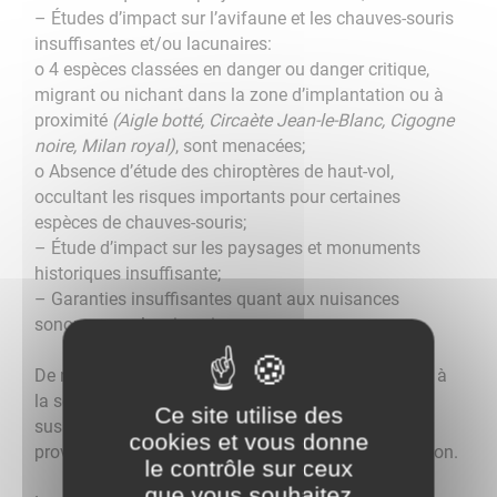
– Études d’impact sur l’avifaune et les chauves-souris
insuffisantes et/ou lacunaires:
o 4 espèces classées en danger ou danger critique,
migrant ou nichant dans la zone d’implantation ou à
proximité
(Aigle botté, Circaète Jean-le-Blanc, Cigogne
noire, Milan royal)
, sont menacées;
o Absence d’étude des chiroptères de haut-vol,
occultant les risques importants pour certaines
espèces de chauves-souris;
– Étude d’impact sur les paysages et monuments
historiques insuffisante;
– Garanties insuffisantes quant aux nuisances
sonores pour les riverains.
De nombreuses autres observations sont signifiées à
la société SAB EnR. Elles ont aussi contribué à la
Ce site utilise des
suspension de l’examen du dossier par le Préfet et
cookies et vous donne
provoqué la demande d’un complément d’information.
le contrôle sur ceux
que vous souhaitez