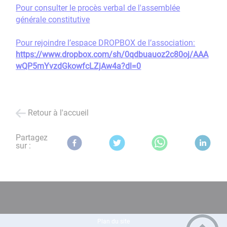
Pour consulter le procès verbal de l'assemblée
générale constitutive
Pour rejoindre l’espace DROPBOX de l’association:
https://www.dropbox.com/sh/0qdbuauoz2c80oj/AAA
wQP5mYvzdGkowfcLZjAw4a?dl=0
Retour à l'accueil
Partagez
sur :
Plan du site